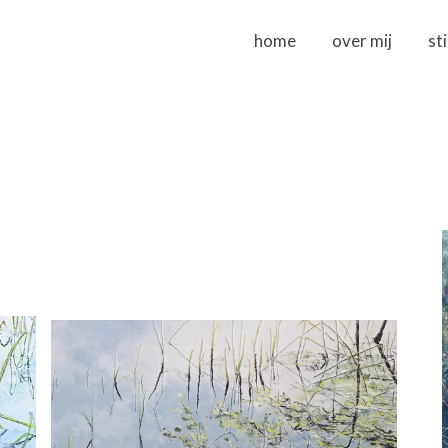
home
over mij
st